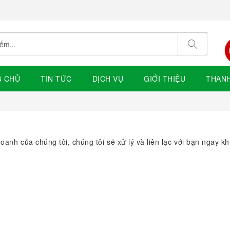
G CHỦ
TIN TỨC
DỊCH VỤ
GIỚI THIỆU
THAN
nh của chúng tôi, chúng tôi sẽ xử lý và liên lạc với bạn ngay khi