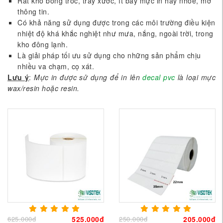
Rất khó bong tróc, trầy xước, ít bay mực in hay nhòe, mờ
thông tin.
Có khả năng sử dụng được trong các môi trường điều kiện
nhiệt độ khá khắc nghiệt như mưa, nắng, ngoài trời, trong
kho đông lạnh.
Là giải pháp tối ưu sử dụng cho những sản phẩm chịu
nhiều va chạm, cọ xát.
Lưu ý
:
Mực in được sử dụng để in lên
decal pvc
là loại mực
wax/resin hoặc resin.
625.000đ
525.000đ
250.000đ
205.000đ