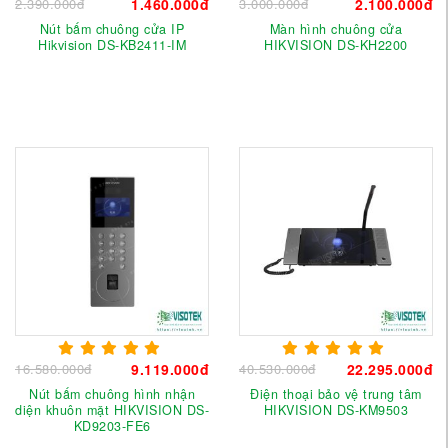
2.390.000đ
1.460.000đ
3.000.000đ
2.100.000đ
Nút bấm chuông cửa IP
Màn hình chuông cửa
Hikvision DS-KB2411-IM
HIKVISION DS-KH2200
16.580.000đ
9.119.000đ
40.530.000đ
22.295.000đ
Nút bấm chuông hình nhận
Điện thoại bảo vệ trung tâm
diện khuôn mặt HIKVISION DS-
HIKVISION DS-KM9503
KD9203-FE6