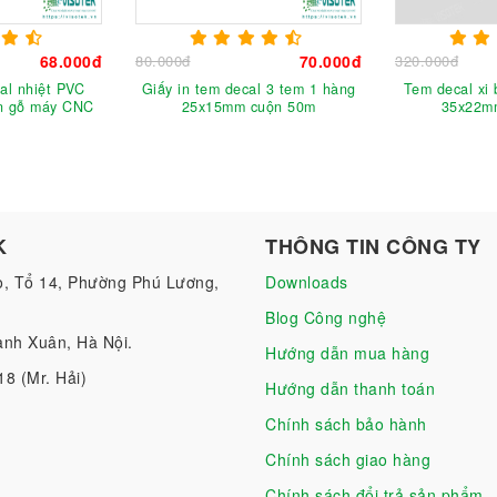
68.000đ
80.000đ
70.000đ
320.000đ
al nhiệt PVC
Giấy in tem decal 3 tem 1 hàng
Tem decal xi
n gỗ máy CNC
25x15mm cuộn 50m
35x22m
K
THÔNG TIN CÔNG TY
o, Tổ 14, Phường Phú Lương,
Downloads
Blog Công nghệ
nh Xuân, Hà Nội.
Hướng dẫn mua hàng
18 (Mr. Hải)
Hướng dẫn thanh toán
Chính sách bảo hành
Chính sách giao hàng
Chính sách đổi trả sản phẩm