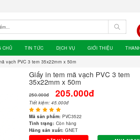
G CHỦ
TIN TỨC
DỊCH VỤ
GIỚI THIỆU
THAN
 mã vạch PVC 3 tem 35x22mm x 50m
Giấy in tem mã vạch PVC 3 tem
35x22mm x 50m
205.000đ
250.000đ
Tiết kiệm:
45.000đ
Mã sản phẩm:
PVC3522
Tình trạng:
Còn hàng
Hãng sản xuất:
GNET