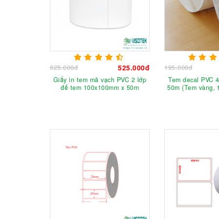
625.000đ
525.000đ
195.000đ
Giấy in tem mã vạch PVC 2 lớp
Tem decal PVC 
đế tem 100x100mm x 50m
50m (Tem vàng, t