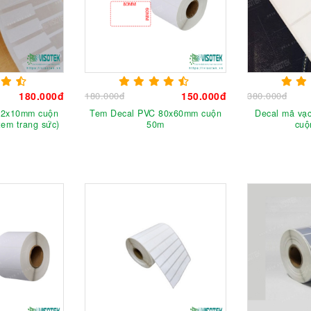
180.000đ
180.000đ
150.000đ
380.000đ
42x10mm cuộn
Tem Decal PVC 80x60mm cuộn
Decal mã vạ
em trang sức)
50m
cuộ