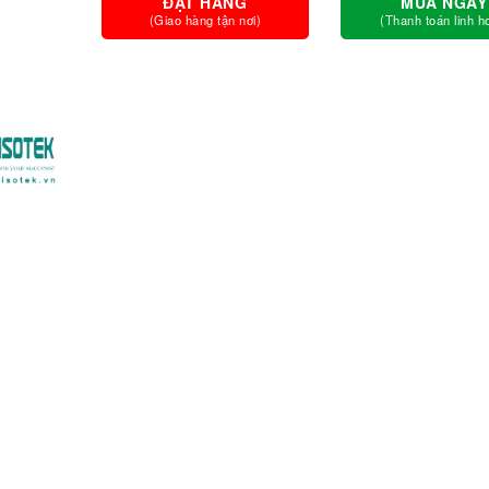
ĐẶT HÀNG
MUA NGAY
(Giao hàng tận nơi)
(Thanh toán linh h