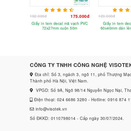
192.000đ
175.000đ
120.000đ
Giấy in tem decal mã vạch PVC
Giấy in tem dec
72x27mm cuộn 50m
60x40mm dán lê
CÔNG TY TNHH CÔNG NGHỆ VISOTE
Địa chỉ: Số 3, ngách 3, ngõ 11, phố Thượng Mạ
Thành phố Hà Nội, Việt Nam.
VPGD: Số 9A, Ngõ 98/14 Nguyễn Ngọc Nại, Tha
Điện thoại: 024 6686 3280 - Hotline: 0916 874 1
info@visotek.vn
Số ĐKKD: 0110798014 - Cấp ngày 30/07/2024.