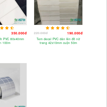
350.000đ
220.000đ
190.000đ
ch PVC 80x40mm
Tem decal PVC dán lên đồ nữ
n 100m
trang 42x10mm cuộn 50m