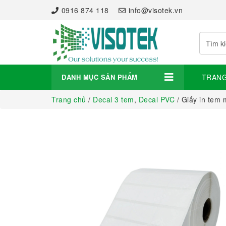
0916 874 118
info@visotek.vn
DANH MỤC SẢN PHẨM
TRAN
Trang chủ
/
Decal 3 tem
,
Decal PVC
/ Giấy in tem