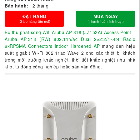
Bảo hành:
12 tháng
ĐẶT HÀNG
MUA NGAY
(Giao hàng tận nơi)
(Thanh toán linh hoạt)
Bộ thu phát sóng Wifi Aruba AP-318 (JZ152A) Access Point
–
Aruba AP-318 (RW) 802.11n/ac Dual 2×2:2/4×4:4 Radio
6xRPSMA Connectors Indoor Hardened AP
mang đến hiệu
suất gigabit Wi-Fi 802.11ac Wave 2 cho các thiết bị khách
trong môi trường khắc nghiệt, thời tiết khắc nghiệt như nhà
kho, tủ đông công nghiệp hoặc sân vận động.