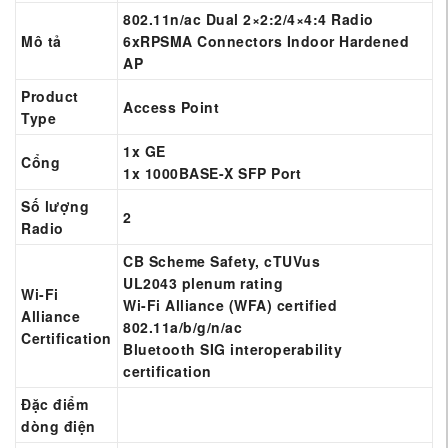
802.11n/ac Dual 2×2:2/4×4:4 Radio
Mô tả
6xRPSMA Connectors Indoor Hardened
AP
Product
Access Point
Type
1x GE
Cổng
1x 1000BASE-X SFP Port
Số lượng
2
Radio
CB Scheme Safety, cTUVus
UL2043 plenum rating
Wi-Fi
Wi-Fi Alliance (WFA) certified
Alliance
802.11a/b/g/n/ac
Certification
Bluetooth SIG interoperability
certification
Đặc điểm
dòng điện