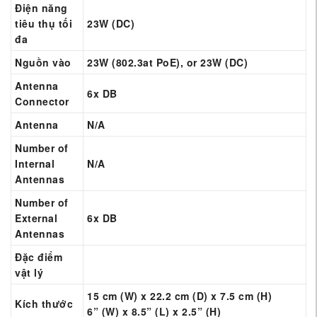
Điện năng
tiêu thụ tối
23W (DC)
đa
Nguồn vào
23W (802.3at PoE), or 23W (DC)
Antenna
6x DB
Connector
Antenna
N/A
Number of
Internal
N/A
Antennas
Number of
External
6x DB
Antennas
Đặc điểm
vật lý
15 cm (W) x 22.2 cm (D) x 7.5 cm (H)
Kích thước
6” (W) x 8.5” (L) x 2.5” (H)