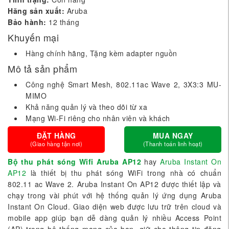
Hãng sản xuất:
Aruba
Bảo hành:
12 tháng
Khuyến mại
Hàng chính hãng, Tặng kèm adapter nguồn
Mô tả sản phẩm
Công nghệ Smart Mesh, 802.11ac Wave 2, 3X3:3 MU-
MIMO
Khả năng quản lý và theo dõi từ xa
Mạng Wi-Fi riêng cho nhân viên và khách
ĐẶT HÀNG
MUA NGAY
(Giao hàng tận nơi)
(Thanh toán linh hoạt)
Bộ thu phát sóng Wifi Aruba AP12
hay
Aruba Instant On
AP12
là thiết bị thu phát sóng WiFi trong nhà có chuẩn
802.11 ac Wave 2. Aruba Instant On AP12 được thiết lập và
chạy trong vài phút với hệ thống quản lý ứng dụng Aruba
Instant On Cloud. Giao diện web được lưu trữ trên cloud và
mobile app giúp bạn dễ dàng quản lý nhiều Access Point
(AP) trong hệ thống mạng của bạn, giữ cho thông tin đăng