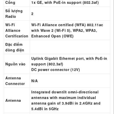
Cổng
1x GE, with PoE-in support (802.3af)
Số lượng
2
Radio
Wi-Fi
Wi-Fi Alliance certified (WFA) 802.11ac
Alliance
with Wave 2 (Wi-Fi 5), WPA2, WPA3,
Certification
Enhanced Open (OWE)
Đặc điểm
dòng điện
Uplink Gigabit Ethernet port, with PoE-in
Nguồn vào
support (802.3af)
DC power connector (12V)
Antenna
N/A
Connector
Integrated downtilt omni-directional
antennas with maximum individual
Antenna
antenna gain of 3.9dBi in 2.4GHz and
5.4dBi in 5GHz