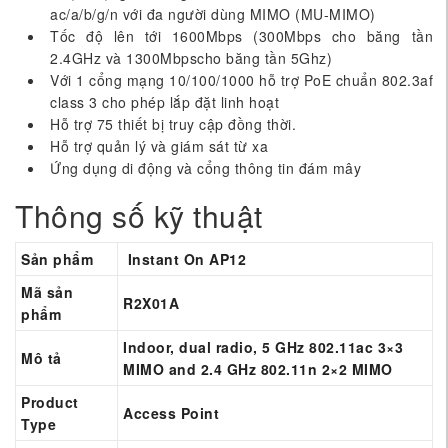
ac/a/b/g/n với đa người dùng MIMO (MU-MIMO)
Tốc độ lên tới 1600Mbps (300Mbps cho băng tần
2.4GHz và 1300Mbpscho băng tần 5Ghz)
Với 1 cổng mạng 10/100/1000 hỗ trợ PoE chuẩn 802.3af
class 3 cho phép lắp đặt linh hoạt
Hỗ trợ 75 thiết bị truy cập đồng thời.
Hỗ trợ quản lý và giám sát từ xa
Ứng dụng di động và cổng thông tin đám mây
Thông số kỹ thuật
Sản phẩm
Instant On AP12
Mã sản
R2X01A
phẩm
Indoor, dual radio, 5 GHz 802.11ac 3×3
Mô tả
MIMO and 2.4 GHz 802.11n 2×2 MIMO
Product
Access Point
Type