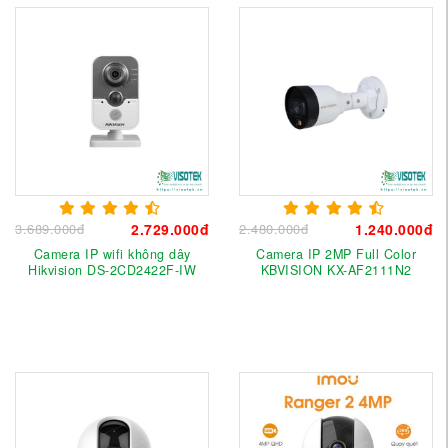
3.689.000đ
2.729.000đ
2.480.000đ
1.240.000đ
Camera IP wifi không dây
Camera IP 2MP Full Color
Hikvision DS-2CD2422F-IW
KBVISION KX-AF2111N2