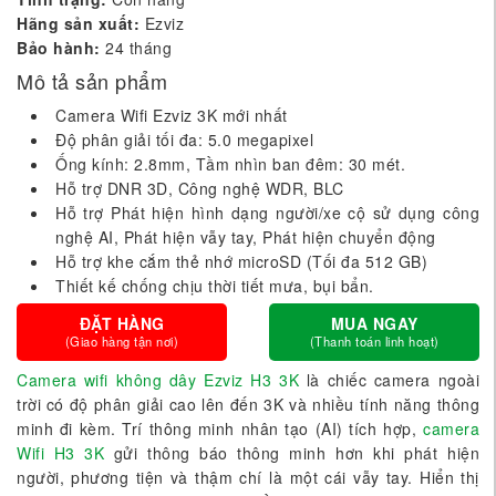
Hãng sản xuất:
Ezviz
Bảo hành:
24 tháng
Mô tả sản phẩm
Camera Wifi Ezviz 3K mới nhất
Độ phân giải tối đa: 5.0 megapixel
Ống kính: 2.8mm, Tầm nhìn ban đêm: 30 mét.
Hỗ trợ DNR 3D, Công nghệ WDR, BLC
Hỗ trợ Phát hiện hình dạng người/xe cộ sử dụng công
nghệ AI, Phát hiện vẫy tay, Phát hiện chuyển động
Hỗ trợ khe cắm thẻ nhớ microSD (Tối đa 512 GB)
Thiết kế chống chịu thời tiết mưa, bụi bẩn.
ĐẶT HÀNG
MUA NGAY
(Giao hàng tận nơi)
(Thanh toán linh hoạt)
Camera wifi không dây Ezviz H3 3K
là chiếc camera ngoài
trời có độ phân giải cao lên đến 3K và nhiều tính năng thông
minh đi kèm. Trí thông minh nhân tạo (AI) tích hợp,
camera
Wifi H3 3K
gửi thông báo thông minh hơn khi phát hiện
người, phương tiện và thậm chí là một cái vẫy tay. Hiển thị