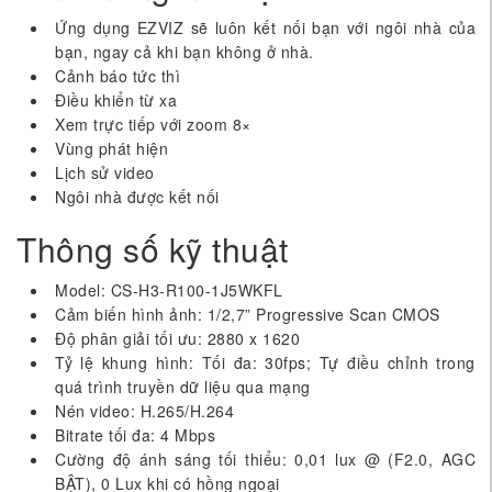
Ứng dụng EZVIZ sẽ luôn kết nối bạn với ngôi nhà của
bạn, ngay cả khi bạn không ở nhà.
Cảnh báo tức thì
Điều khiển từ xa
Xem trực tiếp với zoom 8×
Vùng phát hiện
Lịch sử video
Ngôi nhà được kết nối
Thông số kỹ thuật
Model: CS-H3-R100-1J5WKFL
Cảm biến hình ảnh: 1/2,7” Progressive Scan CMOS
Độ phân giải tối ưu: 2880 x 1620
Tỷ lệ khung hình: Tối đa: 30fps; Tự điều chỉnh trong
quá trình truyền dữ liệu qua mạng
Nén video: H.265/H.264
Bitrate tối đa: 4 Mbps
Cường độ ánh sáng tối thiểu: 0,01 lux @ (F2.0, AGC
BẬT), 0 Lux khi có hồng ngoại