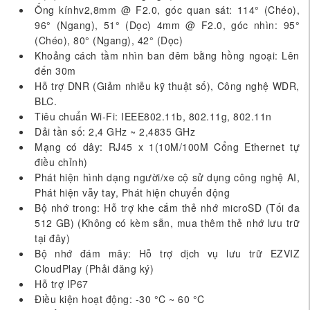
Ống kínhv2,8mm @ F2.0, góc quan sát: 114° (Chéo),
96° (Ngang), 51° (Dọc) 4mm @ F2.0, góc nhìn: 95°
(Chéo), 80° (Ngang), 42° (Dọc)
Khoảng cách tầm nhìn ban đêm bằng hồng ngoại: Lên
đến 30m
Hỗ trợ DNR (Giảm nhiễu kỹ thuật số), Công nghệ WDR,
BLC.
Tiêu chuẩn Wi-Fi: IEEE802.11b, 802.11g, 802.11n
Dải tần số: 2,4 GHz ~ 2,4835 GHz
Mạng có dây: RJ45 x 1(10M/100M Cổng Ethernet tự
điều chỉnh)
Phát hiện hình dạng người/xe cộ sử dụng công nghệ AI,
Phát hiện vẫy tay, Phát hiện chuyển động
Bộ nhớ trong: Hỗ trợ khe cắm thẻ nhớ microSD (Tối đa
512 GB) (Không có kèm sẵn, mua thêm thẻ nhớ lưu trữ
tại đây)
Bộ nhớ đám mây: Hỗ trợ dịch vụ lưu trữ EZVIZ
CloudPlay (Phải đăng ký)
Hỗ trợ IP67
Điều kiện hoạt động: -30 °C ~ 60 °C