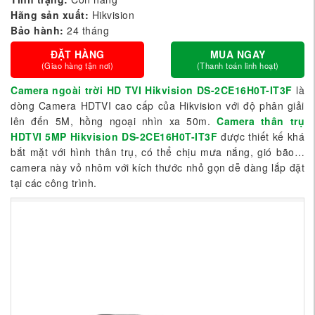
Hãng sản xuất:
Hikvision
Bảo hành:
24 tháng
ĐẶT HÀNG
MUA NGAY
(Giao hàng tận nơi)
(Thanh toán linh hoạt)
Camera ngoài trời HD TVI Hikvision DS-2CE16H0T-IT3F
là
dòng Camera HDTVI cao cấp của Hikvision với độ phân giải
lên đến 5M, hồng ngoại nhìn xa 50m.
Camera thân trụ
HDTVI 5MP Hikvision DS-2CE16H0T-IT3F
được thiết kế khá
bắt mặt với hình thân trụ, có thể chịu mưa nắng, gió bão…
camera này vỏ nhôm với kích thước nhỏ gọn dễ dàng lắp đặt
tại các công trình.