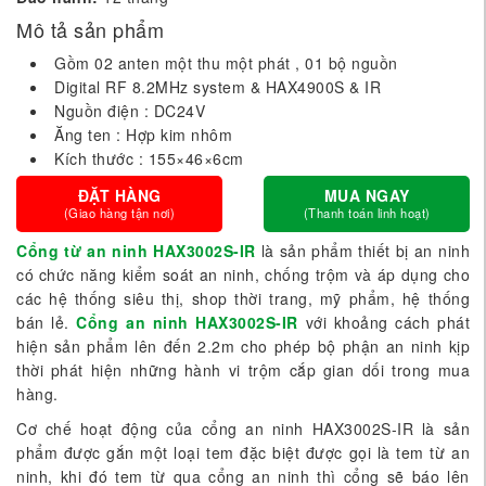
Mô tả sản phẩm
Gồm 02 anten một thu một phát , 01 bộ nguồn
Digital RF 8.2MHz system & HAX4900S & IR
Nguồn điện : DC24V
Ăng ten : Hợp kim nhôm
Kích thước : 155×46×6cm
ĐẶT HÀNG
MUA NGAY
(Giao hàng tận nơi)
(Thanh toán linh hoạt)
Cổng từ an ninh HAX3002S-IR
là sản phẩm thiết bị an ninh
có chức năng kiểm soát an ninh, chống trộm và áp dụng cho
các hệ thống siêu thị, shop thời trang, mỹ phẩm, hệ thống
bán lẻ.
Cổng an ninh HAX3002S-IR
với khoảng cách phát
hiện sản phẩm lên đến 2.2m cho phép bộ phận an ninh kịp
thời phát hiện những hành vi trộm cắp gian dối trong mua
hàng.
Cơ chế hoạt động của cổng an ninh HAX3002S-IR là sản
phẩm được gắn một loại tem đặc biệt được gọi là tem từ an
ninh, khi đó tem từ qua cổng an ninh thì cổng sẽ báo lên