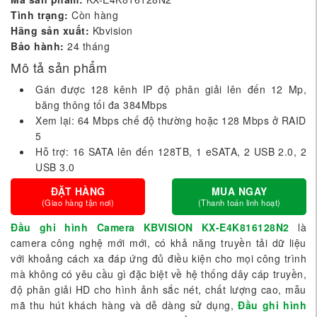
Tình trạng:
Còn hàng
Hãng sản xuất:
Kbvision
Bảo hành:
24 tháng
Mô tả sản phẩm
Gán được 128 kênh IP độ phân giải lên đến 12 Mp,
băng thông tối đa 384Mbps
Xem lại: 64 Mbps chế độ thường hoặc 128 Mbps ở RAID
5
Hỗ trợ: 16 SATA lên đến 128TB, 1 eSATA, 2 USB 2.0, 2
USB 3.0
ĐẶT HÀNG
MUA NGAY
(Giao hàng tận nơi)
(Thanh toán linh hoạt)
Đầu ghi hình Camera KBVISION KX-E4K816128N2
là
camera công nghệ mới mới, có khả năng truyền tải dữ liệu
với khoảng cách xa đáp ứng đủ điều kiện cho mọi công trình
mà không có yêu cầu gì đặc biệt về hệ thống dây cáp truyền,
độ phân giải HD cho hình ảnh sắc nét, chất lượng cao, mẫu
mã thu hút khách hàng và dễ dàng sử dụng,
Đầu ghi hình