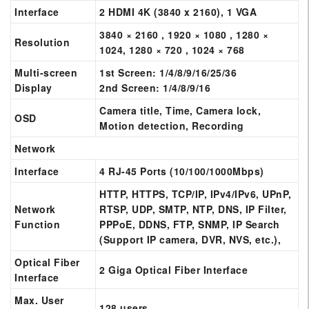
Interface
2 HDMI 4K (3840 x 2160), 1 VGA
3840 × 2160 , 1920 × 1080 , 1280 ×
Resolution
1024, 1280 × 720 , 1024 × 768
Multi-screen
1st Screen: 1/4/8/9/16/25/36
Display
2nd Screen: 1/4/8/9/16
Camera title, Time, Camera lock,
OSD
Motion detection, Recording
Network
Interface
4 RJ-45 Ports (10/100/1000Mbps)
HTTP, HTTPS, TCP/IP, IPv4/IPv6, UPnP,
Network
RTSP, UDP, SMTP, NTP, DNS, IP Filter,
Function
PPPoE, DDNS, FTP, SNMP, IP Search
(Support IP camera, DVR, NVS, etc.),
Optical Fiber
2 Giga Optical Fiber Interface
Interface
Max. User
128 users