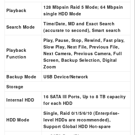
128 Mbpsin Raid 5 Mode; 64 Mbpsin
Playback
single HDD Mode
Time/Date, MD and Exact Search
Search Mode
(accurate to second), Smart search
Play, Pause, Stop, Rewind, Fast play,
Slow Play, Next File, Previous File,
Playback
Next
Camera
, Previous Camera, Full
Function
Screen, Backup Selection, Digital
Zoom
Backup Mode
USB Device/Network
Storage
16 SATA III Ports, Up to 8 TB capacity
Internal HDD
for each HDD
Single, Raid 0/1/5/6/10 (Enterprise-
HDD Mode
level HDDs are recommended),
Support Global HDD Hot-spare