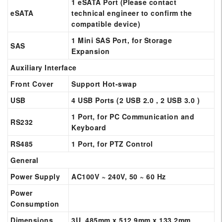
1 eSATA Port (Please contact
eSATA
technical engineer to confirm the
compatible device)
1 Mini SAS Port, for Storage
SAS
Expansion
Auxiliary Interface
Front Cover
Support Hot-swap
USB
4 USB Ports (2 USB 2.0 , 2 USB 3.0 )
1 Port, for PC Communication and
RS232
Keyboard
RS485
1 Port, for PTZ Control
General
Power Supply
AC100V ~ 240V, 50 ~ 60 Hz
Power
Consumption
Dimensions
3U, 485mm x 512.9mm x 133.2mm