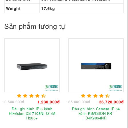
Weight
17.6kg
Sản phẩm tương tự
2.500.000đ
1.230.000đ
85.000.000đ
36.720.000đ
Đầu ghi hình IP 8 kênh
Đầu ghi hình Camera IP 64
Hikvision DS-7108NI-Q1/M
kênh KBVISION KR-
H265+
D4K9864NR