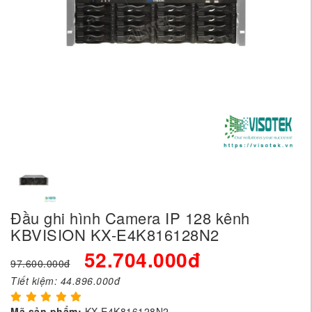
Đầu ghi hình Camera IP 128 kênh
KBVISION KX-E4K816128N2
52.704.000đ
97.600.000đ
Tiết kiệm:
44.896.000đ
Mã sản phẩm:
KX-E4K816128N2