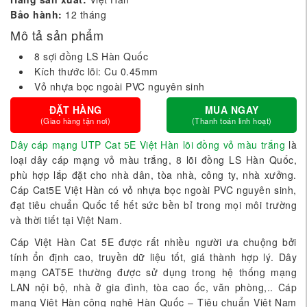
Bảo hành:
12 tháng
Mô tả sản phẩm
8 sợi đồng LS Hàn Quốc
Kích thước lõi: Cu 0.45mm
Vỏ nhựa bọc ngoài PVC nguyên sinh
ĐẶT HÀNG
MUA NGAY
(Giao hàng tận nơi)
(Thanh toán linh hoạt)
Dây cáp mạng UTP Cat 5E Việt Hàn lõi đồng vỏ màu trắng
là
loại dây cáp mạng vỏ màu trắng, 8 lõi đồng LS Hàn Quốc,
phù hợp lắp đặt cho nhà dân, tòa nhà, công ty, nhà xưởng.
Cáp Cat5E Việt Hàn có vỏ nhựa bọc ngoài PVC nguyên sinh,
đạt tiêu chuẩn Quốc tế hết sức bền bỉ trong mọi môi trường
và thời tiết tại Việt Nam.
Cáp Việt Hàn Cat 5E được rất nhiều người ưa chuộng bởi
tính ổn định cao, truyền dữ liệu tốt, giá thành hợp lý. Dây
mạng CAT5E thường được sử dụng trong hệ thống mạng
LAN nội bộ, nhà ở gia đình, tòa cao ốc, văn phòng,.. Cáp
mạng Việt Hàn công nghệ Hàn Quốc – Tiêu chuẩn Việt Nam