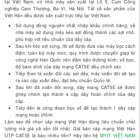
tại Việt Nam, có nhà máy sản xuất tại Lô 5, Cụm Công
nghiệp Cam Thượng, Ba Vì, Hà Nội. Tất cả sản phẩm của
Việt Hàn đều được sản xuất trực tiếp tại Việt Nam.
Sử dụng đồng nguyên chất nhập khẩu chính hãng, về
nhà máy sử dụng máy kéo sợi đồng thành các sợi nhỏ,
phù hợp với tiêu chuẩn của dây cáp.
Sau khi kéo sợi xong, lõi sẽ được đưa vào máy bọc cách
điện, toàn bộ máy móc, quy trình được chuyển giao từ
công nghệ Hàn Quốc nên đảm bảo đường kính, vỏ bọc,
độ bám dính của dây mạng CAT5E đều chính xác.
Tiếp theo là xoắn đôi các sợi dây, máy xoắn đôi sẽ tạo
ra các cặp xoắn đều, đạt tiêu chuẩn Quốc tế.
Sau khi đã xoắn đôi xong, dây mạng CAT5E sẽ được
ghép nhóm tạo thành 4 cặp dây hoàn chỉnh của dây
cáp.
Tiếp đến là công đoạn bọc vỏ để tạo thành 1 dây cáp
mạng hoàn chỉnh.
Làm sao để chọn cáp mạng Việt Hàn đúng tiêu chuẩn chất
lượng mà giá cả vẫn tốt nhất. Giá bán cáp mạng Việt Hàn
UTP CAT5E là bao nhiêu tiền? Hãy liên hệ
MYIT VIỆT NAM