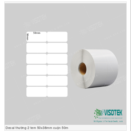
Decal thường 2 tem 50x38mm cuộn 50m