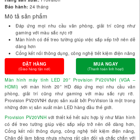
Bảo hành:
24 tháng
Mô tả sản phẩm
Đáp ứng mọi nhu cầu văn phòng, giải trí cũng như
gaming với màu sắc rực rỡ
Màn hình có đế treo tường giúp việc sắp xếp trở nên dễ
dàng hơn
Cổng kết nối thông dụng, công nghệ tiết kiệm điện năng
ĐẶT HÀNG
MUA NGAY
(Giao hàng tận nơi)
(Thanh toán linh hoạt)
Màn hình máy tính LED 20″ Provision PV20VNH (VGA –
HDMI)
với màn hình 20″ HD đáp ứng mọi nhu cầu văn
phòng, giải trí cũng như gaming với màu sắc rực rỡ.
Provision PV20VNH được sản xuất bởi ProVision là một trong
những đơn vị sản xuất màn LED hàng đầu thế giới.
Provision PV20VNH
với thiết kế hết sức hợp lý như Màn hình
có đế treo tường giúp việc sắp xếp trở nên dễ dàng hơn,
Cổng kết nối thông dụng, công nghệ tiết kiệm điện năng,
Chân đế làm bằng nhựa nhưng rất cân đối và chắc chắn với