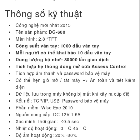
Thông số kỹ thuật
Công nghệ mới nhất 2015
Tên sản phẩm:
DG-600
Màn hình: 2.8 “TFT
Công su
ấ
t vân tay: 1000 d
ấ
u vân tay
M
ỗ
i ng
ườ
i có th
ể
khai báo 10 d
ấ
u vân tay
Dung l
ượ
ng b
ộ
nh
ớ
: 80000 l
ầ
n giao d
ị
ch
Tích h
ợ
p h
ệ
th
ố
ng đóng m
ở
c
ử
a Assess Control
Tích hợp âm thanh và password bảo vệ máy
Có thể hẹn giờ mở / tắt máy => An toàn và tiết kiệm
điện
Dữ liệu lưu trong máy không bị mất khi xãy ra cúp điệ
Kết nối: TCP/IP, USB, Password bảo vệ máy
Phần mềm: Wise Eye 2010
Nguồn cung cấp: DC 12V 1.5A
Xác minh Thời gian: ≤0.5 sec
Nhiệt độ hoạt động: 0 ° C-45 ° C
Độ ẩm hoạt động: 20% -80%