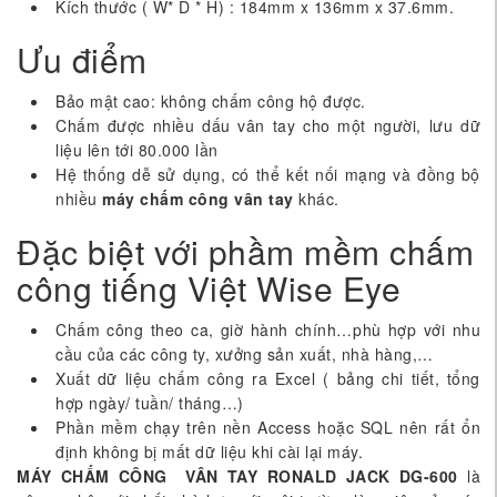
Kích thước ( W* D * H) : 184mm x 136mm x 37.6mm.
Ưu điểm
Bảo mật cao: không chấm công hộ được.
Chấm được nhiều dấu vân tay cho một người, lưu dữ
liệu lên tới 80.000 lần
Hệ thống dễ sử dụng, có thể kết nối mạng và đồng bộ
nhiều
máy chấm công vân tay
khác.
Đặc biệt với phầm mềm chấm
công tiếng Việt Wise Eye
Chấm công theo ca, giờ hành chính…phù hợp với nhu
cầu của các công ty, xưởng sản xuất, nhà hàng,…
Xuất dữ liệu chấm công ra Excel ( bảng chi tiết, tổng
hợp ngày/ tuần/ tháng…)
Phần mềm chạy trên nền Access hoặc SQL nên rất ổn
định không bị mất dữ liệu khi cài lại máy.
MÁY CHẤM CÔNG VÂN TAY RONALD JACK DG-600
là