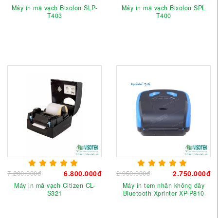
Máy in mã vạch Bixolon SLP-
Máy in mã vạch Bixolon SPL
T403
T400
7.200.000đ
6.800.000đ
2.950.000đ
2.750.000đ
Máy in mã vạch Citizen CL-
Máy in tem nhãn không dây
S321
Bluetooth Xprinter XP-P810