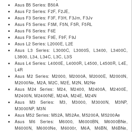
Asus B5 Series: B50A
Asus F2 Series: F2F, F2JE,
Asus F3 Series: F3F, F3H, F3Jm, F3Jv
Asus F5 Series: F5M, F5N, F5R, F5RL
Asus F6 Series: F6E
Asus F9 Series: F9E, F9F, F9J
Asus L2 Series: L2000E, L2E
Asus L3 Series: L3000C, L3000S, L3400, L3400C,
L3800, L34, L34C, L3C, L3S
Asus L4 Series: L4000E, L4000R, L4500, L4500R, L4E,
L4R
Asus M2 Series: M2000, M2000A, M2000E, M2000N,
M2000Ne, M2A, M2C, M2E, M2N, M2Ne
Asus M24 Series: M24, M2400, M2400A, M2400E,
M2400N, M2400NE, M24A, M24E, M24N
Asus M3 Series: M3, M3000, M3000N, M3NP,
M3000NP, M3N
Asus M52 Series: M52A, M52Ae, M5200A, M5200Ae
Asus M6 Series: M6000, M6000BN, M6000BNe,
M6000N, M6000Ne, M6000r, M6A, M6BN, M6BNe,