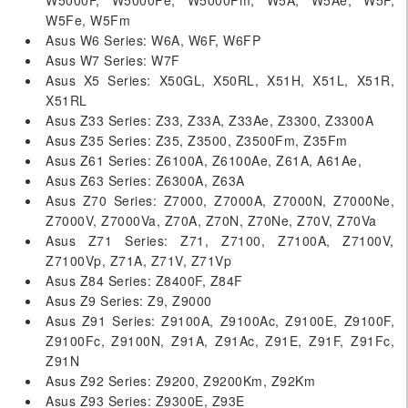
W5Fe, W5Fm
Asus W6 Series: W6A, W6F, W6FP
Asus W7 Series: W7F
Asus X5 Series: X50GL, X50RL, X51H, X51L, X51R,
X51RL
Asus Z33 Series: Z33, Z33A, Z33Ae, Z3300, Z3300A
Asus Z35 Series: Z35, Z3500, Z3500Fm, Z35Fm
Asus Z61 Series: Z6100A, Z6100Ae, Z61A, A61Ae,
Asus Z63 Series: Z6300A, Z63A
Asus Z70 Series: Z7000, Z7000A, Z7000N, Z7000Ne,
Z7000V, Z7000Va, Z70A, Z70N, Z70Ne, Z70V, Z70Va
Asus Z71 Series: Z71, Z7100, Z7100A, Z7100V,
Z7100Vp, Z71A, Z71V, Z71Vp
Asus Z84 Series: Z8400F, Z84F
Asus Z9 Series: Z9, Z9000
Asus Z91 Series: Z9100A, Z9100Ac, Z9100E, Z9100F,
Z9100Fc, Z9100N, Z91A, Z91Ac, Z91E, Z91F, Z91Fc,
Z91N
Asus Z92 Series: Z9200, Z9200Km, Z92Km
Asus Z93 Series: Z9300E, Z93E