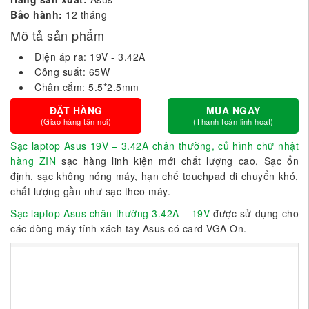
Bảo hành:
12 tháng
Mô tả sản phẩm
Điện áp ra: 19V - 3.42A
Công suất: 65W
Chân cắm: 5.5*2.5mm
ĐẶT HÀNG
MUA NGAY
(Giao hàng tận nơi)
(Thanh toán linh hoạt)
Sạc laptop Asus 19V – 3.42A chân thường, củ hình chữ nhật
hàng ZIN
sạc hàng linh kiện mới chất lượng cao, Sạc ổn
định, sạc không nóng máy, hạn chế touchpad di chuyển khó,
chất lượng gần như sạc theo máy.
Sạc laptop Asus chân thường 3.42A – 19V
được sử dụng cho
các dòng máy tính xách tay Asus có card VGA On.