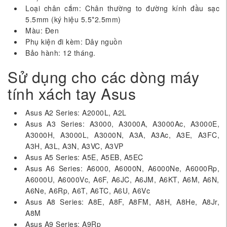
Loại chân cắm: Chân thường to đường kính đầu sạc
5.5mm (ký hiệu 5.5*2.5mm)
Màu: Đen
Phụ kiện đi kèm: Dây nguồn
Bảo hành: 12 tháng.
Sử dụng cho các dòng máy
tính xách tay Asus
Asus A2 Series: A2000L, A2L
Asus A3 Series: A3000, A3000A, A3000Ac, A3000E,
A3000H, A3000L, A3000N, A3A, A3Ac, A3E, A3FC,
A3H, A3L, A3N, A3VC, A3VP
Asus A5 Series: A5E, A5EB, A5EC
Asus A6 Series: A6000, A6000N, A6000Ne, A6000Rp,
A6000U, A6000Vc, A6F, A6JC, A6JM, A6KT, A6M, A6N,
A6Ne, A6Rp, A6T, A6TC, A6U, A6Vc
Asus A8 Series: A8E, A8F, A8FM, A8H, A8He, A8Jr,
A8M
Asus A9 Series: A9Rp