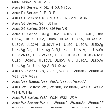
M6N, M6Ne, M6R, M6V
Asus N1 Series: N10E, N10J, N10Jc
Asus R1 Series: R1E, R1F
Asus S1 Series: S1000N, S1300N, S1N, S13N
Asus S6 Series: S6F, S6Fm
Asus S9 Series: S96F, S96Fm VBI
Asus U Series: U50g, U5A, U50A, U5F, U50F, U8A,
U80A, U81A, U8V, U80V, UL20, UL20A, UL20A-A1,
UL30V, UL30Vt, UL30VT-A1, UL50, UL50A, UL50Ag,
UL50Ag-A2, UL50Ag-A3B,UL50, UL50V, UL50Vt,
UL50Vt-A1, UL50Vt,-X1, UL50, UL50Vs, UL50Vs-A1B,
UL80, UK80V, UL80Vt, UL80Vt-A1, UL80A, UL80Ag,
UL80Ag-A1, UL80Ag-A2B,UX50v
Asus V6 Series: V6, V6000, V6000J, V6000V, V6000Va,
V6J, V6V, V6Va
Asus V68 Series: V68, V68V, V6800, V6800V
Asus W1 Series: W1, W1000, W1000N, W1Ga, W1Gc,
W1N, W1Na
Asus W3 Series: W3A, W3N, W3Z, W3V
Asus W5 Series: W5000, W5000A, W5000Ae, W5000AF,
W5000F, W5000Fe, W5000Fm, W5A, W5Ae, W5F,