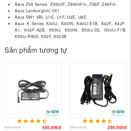
Asus Z96 Series: Z9600F, Z9600Fm, Z96F, Z96Fm
Asus Lamborghini VX1
Asus SW1 VBI, U1E, U1F, U2E, U6E
Asus K Series K40IJ, K40IN, K40IJ-E1B, K42F, K42F-
A1, K42F-A2B, K50IJ, K50IN, K50IJ-D2, K50IJ-F1B,
K50IJ-RX05, K52F, K52JB
Sản phẩm tương tự
510.000đ
450.000đ
380.000đ
250.000đ