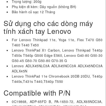
Trọng lượng: 200g
Phụ kiện đi kèm: Dây nguồn (không BH)
Bảo hành củ sạc 12 Tháng
Sử dụng cho các dòng máy
tính xách tay Lenovo
For Lenovo Thinkpad 11e, Yoga 11e, Flex T470 G50
T460 T440 T450
Lenovo ThinkPad X1 Carbon, Lenovo Thinkpad T440p
T450s T540p G500 Edge E560, Lenovo G40-80 G50-30
G50-45 G50-70 G50-80 G70-35 G
Lenovo ADLX45NLC3A ADLX45NCC3A ADLX45NDC3A
ADLX45N
Lenovo ThinkPad 11e Chromebook 20DB 20DU, T440p
T440s,T431s T440,T540p T550
Compatible with P/N
0C19868, ADP-65FD B, PA-1650-72, ADLX65NDC3A,