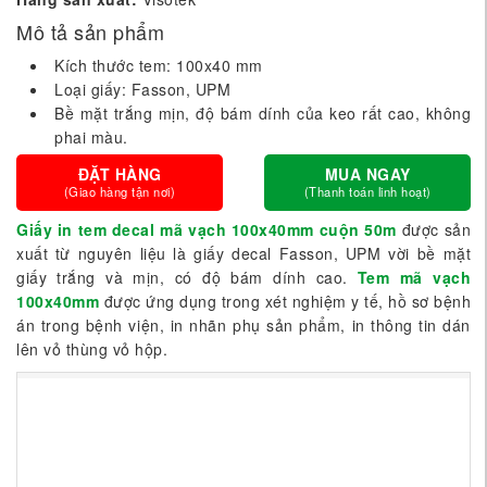
Mô tả sản phẩm
Kích thước tem: 100x40 mm
Loại giấy: Fasson, UPM
Bề mặt trắng mịn, độ bám dính của keo rất cao, không
phai màu.
ĐẶT HÀNG
MUA NGAY
(Giao hàng tận nơi)
(Thanh toán linh hoạt)
Giấy in tem decal mã vạch 100x40mm cuộn 50m
được sản
xuất từ nguyên liệu là giấy decal Fasson, UPM vời bề mặt
giấy trắng và mịn, có độ bám dính cao.
Tem mã vạch
100x40mm
được ứng dụng trong xét nghiệm y tế, hồ sơ bệnh
án trong bệnh viện, in nhãn phụ sản phẩm, in thông tin dán
lên vỏ thùng vỏ hộp.