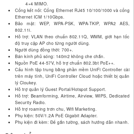
4×4 MIMO.
Cổng kết nối: Cổng Ethernet RJ45 10/100/1000 và cổng
Ethernet ICM 1/10Gbps.
Bảo mật: WEP, WPA-PSK, WPA-TKIP, WPA2 AES,
802.11i.
Hỗ trợ: VLAN theo chuẩn 802.11Q, WMM, giới hạn tốc
độ truy cập AP cho từng người dùng.
Người dùng đồng thời: 700+.
Bán kính phủ sóng: 140m2 không che chắn.
Nguồn PoE 44-57V, hỗ trợ chuẩn 802.3bt PoE++.
Cấu hình tập trung bằng phần mềm UniFi Controller cài
trên máy tính, UniFi Controller Cloud hoặc thiết bị quản
lý Cloukey.
Hỗ trợ quản lý Guest Portal/Hotspot Support.
Hỗ trợ: Beamforming, Airtime, Airview, WIPS, Dedicated
Security Radio.
Hỗ trợ roaming trơn chu, Wifi Marketing.
Phụ kiện: 50V/1.2A PoE Gigabit Adapter.
Phụ kiện đi kèm: Đế gắn tường, sách hướng dẫn nhanh.