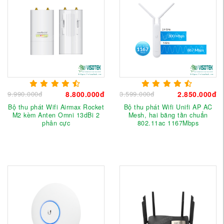
9.990.000đ
8.800.000đ
3.599.000đ
2.850.000đ
Bộ thu phát Wifi Airmax Rocket
Bộ thu phát Wifi Unifi AP AC
M2 kèm Anten Omni 13dBi 2
Mesh, hai băng tần chuẩn
phân cực
802.11ac 1167Mbps