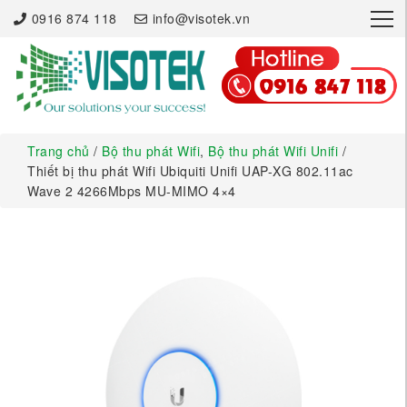
×
0916 874 118
info@visotek.vn
Trang chủ
/
Bộ thu phát Wifi
,
Bộ thu phát Wifi Unifi
/
Thiết bị thu phát Wifi Ubiquiti Unifi UAP-XG 802.11ac
Wave 2 4266Mbps MU-MIMO 4×4