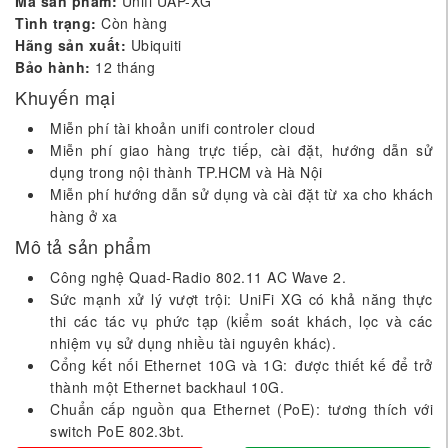
Mã sản phẩm:
Unifi UAP-XG
Tình trạng:
Còn hàng
Hãng sản xuất:
Ubiquiti
Bảo hành:
12 tháng
Khuyến mại
Miễn phí tài khoản unifi controler cloud
Miễn phí giao hàng trực tiếp, cài đặt, hướng dẫn sử
dụng trong nội thành TP.HCM và Hà Nội
Miễn phí hướng dẫn sử dụng và cài đặt từ xa cho khách
hàng ở xa
Mô tả sản phẩm
Công nghệ Quad-Radio 802.11 AC Wave 2.
Sức mạnh xử lý vượt trội: UniFi XG có khả năng thực
thi các tác vụ phức tạp (kiểm soát khách, lọc và các
nhiệm vụ sử dụng nhiều tài nguyên khác).
Cổng kết nối Ethernet 10G và 1G: được thiết kế để trở
thành một Ethernet backhaul 10G.
Chuẩn cấp nguồn qua Ethernet (PoE): tương thích với
switch PoE 802.3bt.