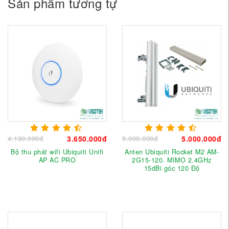
Sản phẩm tương tự
4.190.000đ
3.650.000đ
6.000.000đ
5.000.000đ
Bộ thu phát wifi Ubiquiti Unifi
Anten Ubiquiti Rocket M2 AM-
AP AC PRO
2G15-120. MIMO 2.4GHz
15dBi góc 120 Độ