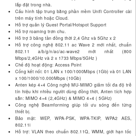
lắp đặt trong nhà.
Cấu hình tập trung bằng phần mềm Unifi Controller cài
trên máy tính hoặc Cloud.
Hỗ trợ quản lý Guest Portal/Hotspot Support
Hỗ trợ roaming trơn chu.
Hỗ trợ 3 băng tần đồng thời 2,4 Ghz và 5Ghz x 2
Hỗ trợ công nghệ 802.11 ac Wave 2 mới nhất, chuẩn
802.11 a/b/g/n/ac/ac-wave2 mới nhất (800
Mbps/2,4GHz và 2 x 1733 Mbps/5GHz )
Chế độ hoạt động: Access Point
Cổng kết nối: 01 LAN x 100/1000Mbps (1Gb) và 01 LAN
x 100/1000/10.000Mbps (10Gb)
Anten kép 4×4 Công nghệ MU-MIMO giảm tối đa độ trễ
tín hiệu khi nhiều người dùng đồng thời, Anten tích hợp
sẵn: MIMO 4×4 (2,4GHz) & MIMO 4×4 ( 5GHz)
Công nghệ Beamforming giúp tối ưu sóng đến từng
thiết bị.
Bảo mật: WEP, WPA-PSK, WPA-TKIP, WPA2 AES,
802.11i
Hỗ trợ: VLAN theo chuẩn 802.11Q, WMM, giới hạn tốc