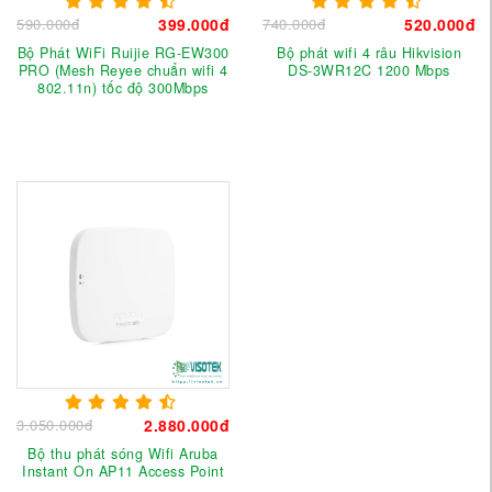
590.000đ
399.000đ
740.000đ
520.000đ
Bộ Phát WiFi Ruijie RG-EW300
Bộ phát wifi 4 râu Hikvision
PRO (Mesh Reyee chuẩn wifi 4
DS-3WR12C 1200 Mbps
802.11n) tốc độ 300Mbps
3.050.000đ
2.880.000đ
Bộ thu phát sóng Wifi Aruba
Instant On AP11 Access Point