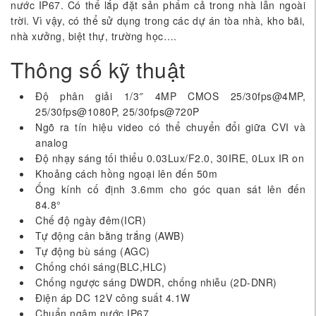
nước IP67. Có thể lắp đặt sản phẩm cả trong nhà lẫn ngoài
trời. Vì vậy, có thể sử dụng trong các dự án tòa nhà, kho bãi,
nhà xưởng, biệt thự, trường học….
Thông số kỹ thuật
Độ phân giải 1/3″ 4MP CMOS 25/30fps@4MP,
25/30fps@1080P, 25/30fps@720P
Ngõ ra tín hiệu video có thể chuyển đổi giữa CVI và
analog
Độ nhạy sáng tối thiểu 0.03Lux/F2.0, 30IRE, 0Lux IR on
Khoảng cách hồng ngoại lên đến 50m
Ống kính cố định 3.6mm cho góc quan sát lên đến
84.8°
Chế độ ngày đêm(ICR)
Tự động cân bằng trắng (AWB)
Tự động bù sáng (AGC)
Chống chói sáng(BLC,HLC)
Chống ngược sáng DWDR, chống nhiễu (2D-DNR)
Điện áp DC 12V công suất 4.1W
Chuẩn ngâm nước IP67