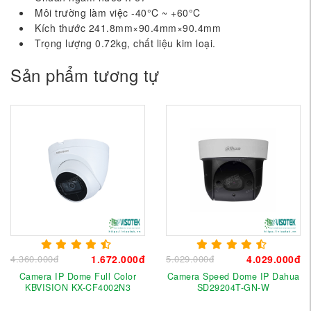
Môi trường làm việc -40°C ~ +60°C
Kích thước 241.8mm×90.4mm×90.4mm
Trọng lượng 0.72kg, chất liệu kim loại.
Sản phẩm tương tự
4.360.000đ
1.672.000đ
5.029.000đ
4.029.000đ
Camera IP Dome Full Color
Camera Speed Dome IP Dahua
KBVISION KX-CF4002N3
SD29204T-GN-W