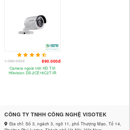
1.389.000đ
890.000đ
Camera ngoài trời HD TVI
Hikvision DS-2CE16C2T-IR
CÔNG TY TNHH CÔNG NGHỆ VISOTEK
Địa chỉ: Số 3, ngách 3, ngõ 11, phố Thượng Mạo, Tổ 14,
Phường Phú Lương, Thành phố Hà Nội, Việt Nam.