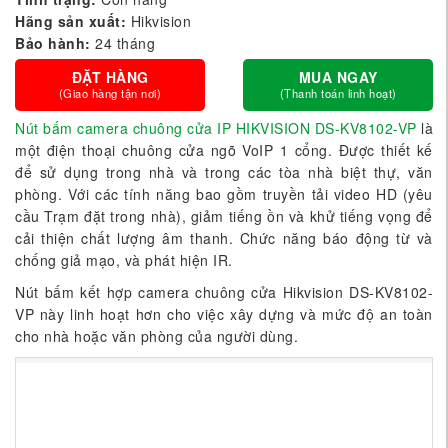
Hãng sản xuất:
Hikvision
Bảo hành:
24 tháng
ĐẶT HÀNG
MUA NGAY
(Giao hàng tận nơi)
(Thanh toán linh hoạt)
Nút bấm camera chuông cửa IP HIKVISION DS-KV8102-VP
là
một điện thoại chuông cửa ngõ VoIP 1 cổng. Được thiết kế
để sử dụng trong nhà và trong các tòa nhà biệt thự, văn
phòng. Với các tính năng bao gồm truyền tải video HD (yêu
cầu Trạm đặt trong nhà), giảm tiếng ồn và khử tiếng vọng để
cải thiện chất lượng âm thanh. Chức năng báo động từ và
chống giả mạo, và phát hiện IR.
Nút bấm kết hợp camera chuông cửa Hikvision DS-KV8102-
VP này linh hoạt hơn cho việc xây dựng và mức độ an toàn
cho nhà hoặc văn phòng của người dùng.