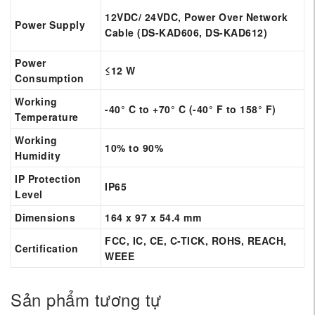
12VDC/ 24VDC, Power Over Network
Power Supply
Cable (DS-KAD606, DS-KAD612)
Power
≤12 W
Consumption
Working
-40° C to +70° C (-40° F to 158° F)
Temperature
Working
10% to 90%
Humidity
IP Protection
IP65
Level
Dimensions
164 x 97 x 54.4 mm
FCC, IC, CE, C-TICK, ROHS, REACH,
Certification
WEEE
Sản phẩm tương tự