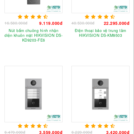
16.580.000đ
9.119.000đ
40.530.000đ
22.295.000đ
Nút bấm chuông hình nhận
Điện thoại bảo vệ trung tâm
diện khuôn mặt HIKVISION DS-
HIKVISION DS-KM9503
KD9203-FE6
6.470.000đ
3.559.000đ
6.220.000đ
3.420.000đ