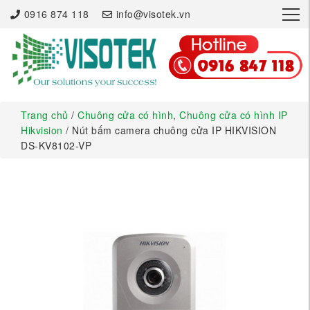
×
0916 874 118
info@visotek.vn
Trang chủ
/
Chuông cửa có hình
,
Chuông cửa có hình IP
Hikvision
/ Nút bấm camera chuông cửa IP HIKVISION
DS-KV8102-VP