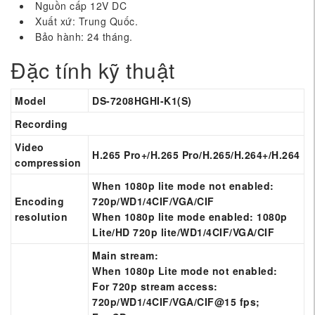
Nguồn cấp 12V DC
Xuất xứ: Trung Quốc.
Bảo hành: 24 tháng.
Đặc tính kỹ thuật
Model
DS-7208HGHI-K1(S)
Recording
Video
H.265 Pro+/H.265 Pro/H.265/H.264+/H.264
compression
When 1080p lite mode not enabled:
Encoding
720p/WD1/4CIF/VGA/CIF
resolution
When 1080p lite mode enabled: 1080p
Lite/HD 720p lite/WD1/4CIF/VGA/CIF
Main stream:
When 1080p Lite mode not enabled:
For 720p stream access:
720p/WD1/4CIF/VGA/CIF@15 fps;