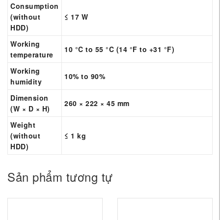
Consumption
(without
≤ 17 W
HDD)
Working
10 °C to 55 °C (14 °F to +31 °F)
temperature
Working
10% to 90%
humidity
Dimension
260 × 222 × 45 mm
(W × D × H)
Weight
(without
≤ 1 kg
HDD)
Sản phẩm tương tự