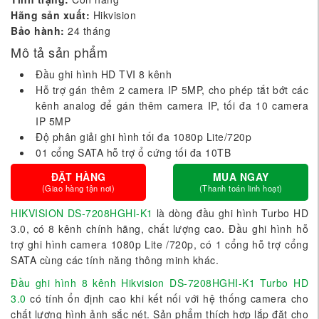
Hãng sản xuất:
Hikvision
Bảo hành:
24 tháng
Mô tả sản phẩm
Đầu ghi hình HD TVI 8 kênh
Hỗ trợ gán thêm 2 camera IP 5MP, cho phép tắt bớt các
kênh analog để gán thêm camera IP, tối đa 10 camera
IP 5MP
Độ phân giải ghi hình tối đa 1080p Lite/720p
01 cổng SATA hỗ trợ ổ cứng tối đa 10TB
ĐẶT HÀNG
MUA NGAY
(Giao hàng tận nơi)
(Thanh toán linh hoạt)
HIKVISION DS-7208HGHI-K1
là dòng đầu ghi hình Turbo HD
3.0, có 8 kênh chính hãng, chất lượng cao. Đầu ghi hình hỗ
trợ ghi hình camera 1080p Lite /720p, có 1 cổng hỗ trợ cổng
SATA cùng các tính năng thông minh khác.
Đầu ghi hình 8 kênh Hikvision DS-7208HGHI-K1 Turbo HD
3.0
có tính ổn định cao khi kết nối với hệ thống camera cho
chất lượng hình ảnh sắc nét. Sản phẩm thích hợp lắp đặt cho