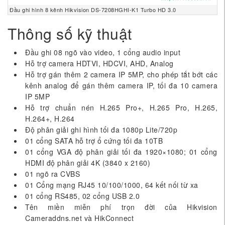
Đầu ghi hình 8 kênh Hikvision DS-7208HGHI-K1 Turbo HD 3.0
Thông số kỹ thuật
Đầu ghi 08 ngõ vào video, 1 cổng audio input
Hỗ trợ camera HDTVI, HDCVI, AHD, Analog
Hỗ trợ gán thêm 2 camera IP 5MP, cho phép tắt bớt các
kênh analog để gán thêm camera IP, tối đa 10 camera
IP 5MP
Hỗ trợ chuẩn nén H.265 Pro+, H.265 Pro, H.265,
H.264+, H.264
Độ phân giải ghi hình tối đa 1080p Lite/720p
01 cổng SATA hỗ trợ ổ cứng tối đa 10TB
01 cổng VGA độ phân giải tối đa 1920×1080; 01 cổng
HDMI độ phân giải 4K (3840 x 2160)
01 ngõ ra CVBS
01 Cổng mạng RJ45 10/100/1000, 64 kết nối từ xa
01 cổng RS485, 02 cổng USB 2.0
Tên miền miễn phí trọn đời của Hikvision
Cameraddns.net và HikConnect