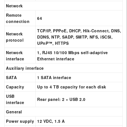
Network
Remote
64
connection
TCP/IP, PPPoE, DHCP, Hik-Connect, DNS,
Network
DDNS, NTP, SADP, SMTP, NFS, iSCSI,
protocol
UPnP™, HTTPS
Network
1, RJ45 10/100 Mbps self-adaptive
interface
Ethernet interface
Auxiliary interface
SATA
1 SATA interface
Capacity
Up to 4 TB capacity for each disk
USB
Rear panel: 2 × USB 2.0
interface
General
Power supply
12 VDC, 1.5 A