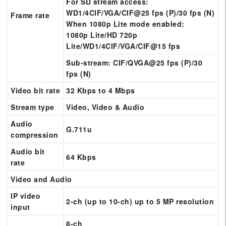
For SD stream access:
WD1/4CIF/VGA/CIF@25 fps (P)/30 fps (N)
Frame rate
When 1080p Lite mode enabled:
1080p Lite/HD 720p
Lite/WD1/4CIF/VGA/CIF@15 fps
Sub-stream: CIF/QVGA@25 fps (P)/30
fps (N)
Video bit rate
32 Kbps to 4 Mbps
Stream type
Video, Video & Audio
Audio
G.711u
compression
Audio bit
64 Kbps
rate
Video and Audio
IP video
2-ch (up to 10-ch) up to 5 MP resolution
input
8-ch