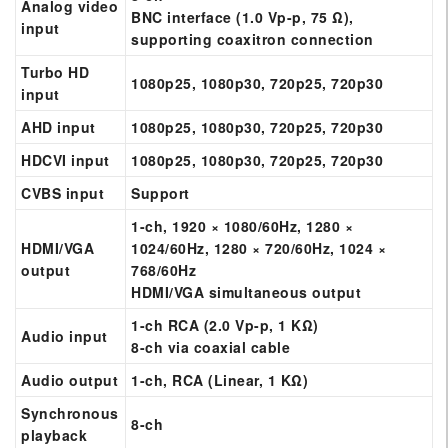
Analog video
BNC interface (1.0 Vp-p, 75 Ω),
input
supporting coaxitron connection
Turbo HD
1080p25, 1080p30, 720p25, 720p30
input
AHD input
1080p25, 1080p30, 720p25, 720p30
HDCVI input
1080p25, 1080p30, 720p25, 720p30
CVBS input
Support
1-ch, 1920 × 1080/60Hz, 1280 ×
HDMI/VGA
1024/60Hz, 1280 × 720/60Hz, 1024 ×
output
768/60Hz
HDMI/VGA simultaneous output
1-ch RCA (2.0 Vp-p, 1 KΩ)
Audio input
8-ch via coaxial cable
Audio output
1-ch, RCA (Linear, 1 KΩ)
Synchronous
8-ch
playback