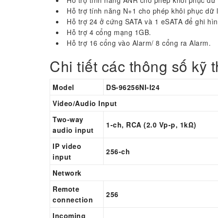
Hỗ trợ tính năng N+1 cho phép khôi phục dữ l
Hỗ trợ 24 ở cứng SATA và 1 eSATA để ghi hì
Hỗ trợ 4 cổng mạng 1GB.
Hỗ trợ 16 cổng vào Alarm/ 8 cổng ra Alarm.
Chi tiết các thông số kỹ 
Model
DS-96256NI-I24
Video/Audio Input
Two-way
1-ch, RCA (2.0 Vp-p, 1kΩ)
audio input
IP video
256-ch
input
Network
Remote
256
connection
Incoming