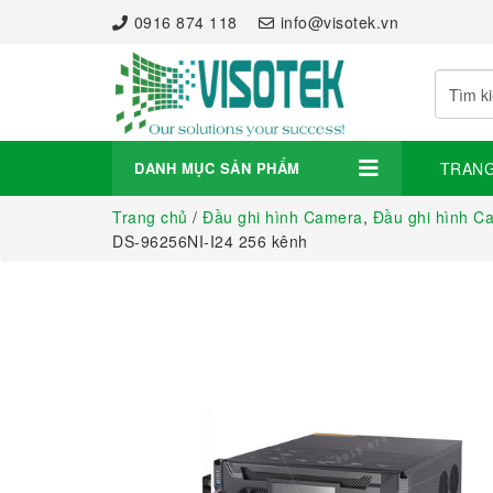
0916 874 118
info@visotek.vn
DANH MỤC SẢN PHẨM
TRAN
Trang chủ
/
Đầu ghi hình Camera
,
Đầu ghi hình C
DS-96256NI-I24 256 kênh