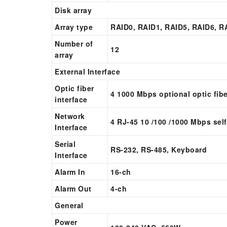
Disk array
Array type
RAID0, RAID1, RAID5, RAID6, R
Number of
12
array
External Interface
Optic fiber
4 1000 Mbps optional optic fibe
interface
Network
4 RJ-45 10 /100 /1000 Mbps self
Interface
Serial
RS-232, RS-485, Keyboard
Interface
Alarm In
16-ch
Alarm Out
4-ch
General
Power