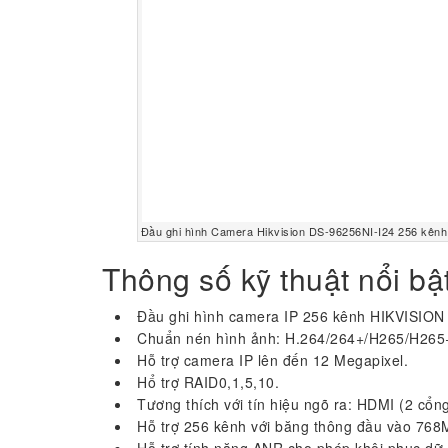
Đầu ghi hình Camera Hikvision DS-96256NI-I24 256 kênh
Thông số kỹ thuật nổi bậ
Đầu ghi hình camera IP 256 kênh HIKVISION
Chuẩn nén hình ảnh: H.264/264+/H265/H265
Hỗ trợ camera IP lên đến 12 Megapixel.
Hổ trợ RAID0,1,5,10.
Tương thích với tín hiệu ngõ ra: HDMI (2 cổn
Hỗ trợ 256 kênh với băng thông đầu vào 768
Hỗ trợ tính năng ANR cho phép khôi phục dữ l