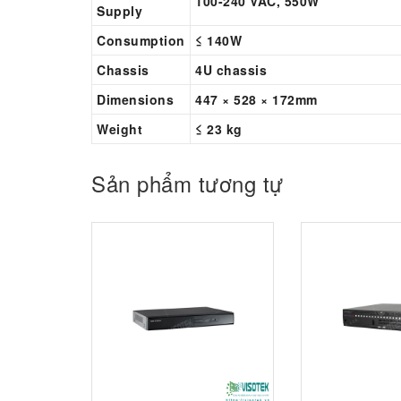
100-240 VAC, 550W
Supply
Consumption
≤ 140W
Chassis
4U chassis
Dimensions
447 × 528 × 172mm
Weight
≤ 23 kg
Sản phẩm tương tự