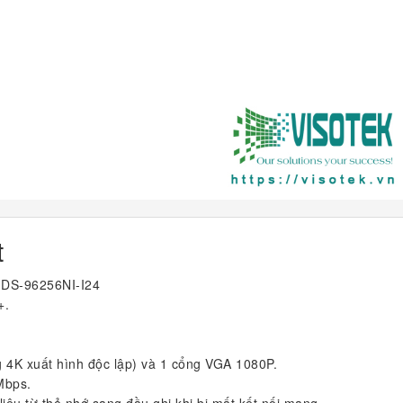
t
 DS-96256NI-I24
+.
g 4K xuất hình độc lập) và 1 cổng VGA 1080P.
Mbps.
iệu từ thẻ nhớ sang đầu ghi khi bị mất kết nối mạng.