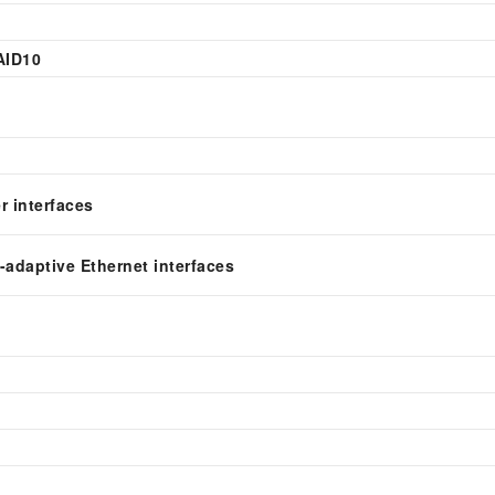
AID10
r interfaces
-adaptive Ethernet interfaces