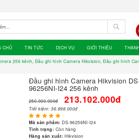
G CHỦ
TIN TỨC
DỊCH VỤ
GIỚI THIỆU
THAN
amera 256 kênh
,
Đầu ghi hình Camera Hikvision
,
Đầu ghi hình Cam
Đầu ghi hình Camera Hikvision DS
96256NI-I24 256 kênh
213.102.000đ
250.000.000đ
Tiết kiệm:
36.898.000đ
Mã sản phẩm:
DS-96256NI-I24
Tình trạng:
Còn hàng
Hãng sản xuất:
Hikvision