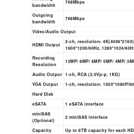
768Mbps
bandwidth
Outgoing
768Mbps
bandwidth
Video/Audio Output
2-ch, resolution: 4K(4096*2160
HDMI Output
1600*1200/60Hz, 1280*1024/60H
Recording
12MP/ 8MP/ 6MP/ 5MP/ 4MP/ 3MP
Resolution
Audio Output
1-ch, RCA (2.0Vp-p, 1KΩ)
VGA Output
1-ch, resolution: 1920*1080P/6
Hard Disk
eSATA
1 eSATA interface
miniSAS
2 miniSAS interface
(Optional)
Capacity
Up to 8TB capacity for each H