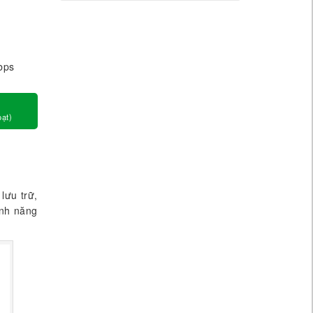
bps
oạt)
lưu trữ,
ính năng