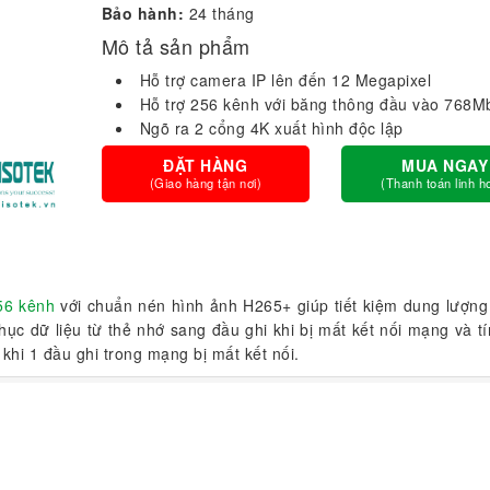
Bảo hành:
24 tháng
Mô tả sản phẩm
Hỗ trợ camera IP lên đến 12 Megapixel
Hỗ trợ 256 kênh với băng thông đầu vào 768M
Ngõ ra 2 cổng 4K xuất hình độc lập
ĐẶT HÀNG
MUA NGAY
(Giao hàng tận nơi)
(Thanh toán linh h
56 kênh
với chuẩn nén hình ảnh H265+ giúp tiết kiệm dung lượng 
ục dữ liệu từ thẻ nhớ sang đầu ghi khi bị mất kết nối mạng và t
khi 1 đầu ghi trong mạng bị mất kết nối.