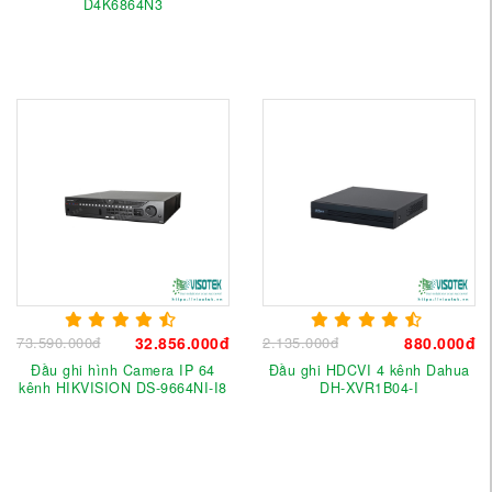
D4K6864N3
73.590.000đ
32.856.000đ
2.135.000đ
880.000đ
Đầu ghi hình Camera IP 64
Đầu ghi HDCVI 4 kênh Dahua
kênh HIKVISION DS-9664NI-I8
DH-XVR1B04-I