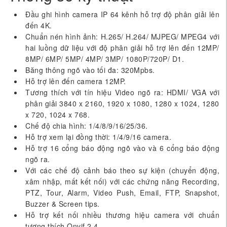
Đầu ghi hình camera IP 64 kênh hỗ trợ độ phân giải lên
đến 4K.
Chuẩn nén hình ảnh: H.265/ H.264/ MJPEG/ MPEG4 với
hai luồng dữ liệu với độ phân giải hỗ trợ lên đến 12MP/
8MP/ 6MP/ 5MP/ 4MP/ 3MP/ 1080P/720P/ D1.
Băng thông ngõ vào tối đa: 320Mpbs.
Hỗ trợ lên đến camera 12MP.
Tương thích với tín hiệu Video ngõ ra: HDMI/ VGA với
phân giải 3840 x 2160, 1920 x 1080, 1280 x 1024, 1280
x 720, 1024 x 768.
Chế độ chia hình: 1/4/8/9/16/25/36.
Hỗ trợ xem lại đồng thời: 1/4/9/16 camera.
Hỗ trợ 16 cổng báo động ngõ vào và 6 cổng báo động
ngõ ra.
Với các chế độ cảnh báo theo sự kiện (chuyển động,
xâm nhập, mất kết nối) với các chứng năng Recording,
PTZ, Tour, Alarm, Video Push, Email, FTP, Snapshot,
Buzzer & Screen tips.
Hỗ trợ kết nối nhiều thương hiệu camera với chuẩn
tương thích Onvif 2.4.