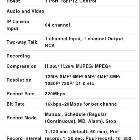
RS485
1 Port, for PTZ Control
Audio and Video
IP Camera
64 channel
Input
1 channel Input, 1 channel Output,
Two-way Talk
RCA
Recording
Compression
H.265/ H.264/ MJPEG/ MPEG4
12MP/ 8MP/ 6MP/ 5MP/ 4MP/ 3MP/
Resolution
1080P/ 720P/ D1 & etc.
Record Rate
320Mbps
Bit Rate
16kbps~20Mbps for per channe
Manual, Schedule (Regular
Record Mode
(Continuous), MD, Alarm), Stop
1~120 min (default: 60 min), Pre-
Record Interval
record: 1~30 sec, Post-record: 10~300