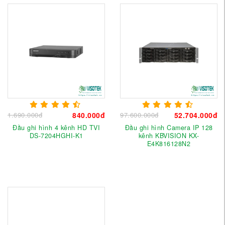
1.690.000đ
840.000đ
97.600.000đ
52.704.000đ
Đầu ghi hình 4 kênh HD TVI
Đầu ghi hình Camera IP 128
DS-7204HGHI-K1
kênh KBVISION KX-
E4K816128N2