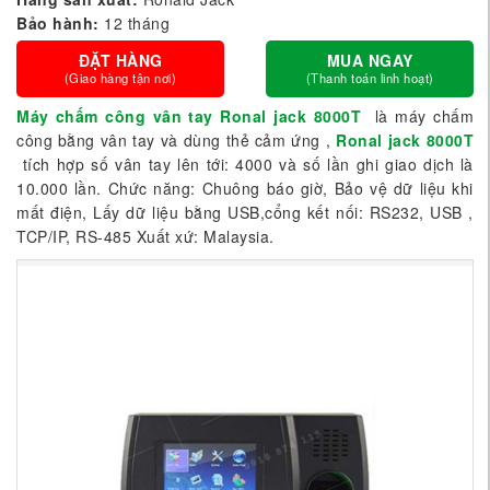
Bảo hành:
12 tháng
ĐẶT HÀNG
MUA NGAY
(Giao hàng tận nơi)
(Thanh toán linh hoạt)
Máy ch
ấ
m công vân tay Ronal jack 8000T
là máy chấm
công bằng vân tay và dùng thẻ cảm ứng ,
Ronal jack 8000T
tích hợp số vân tay lên tới: 4000 và số lần ghi giao dịch là
10.000 lần. Chức năng: Chuông báo giờ, Bảo vệ dữ liệu khi
mất điện, Lấy dữ liệu bằng USB,cổng kết nối: RS232, USB ,
TCP/IP, RS-485 Xuất xứ: Malaysia.