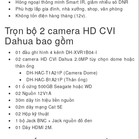
Hồng ngoại thông minh Smart IR, giảm nhiễu số DNR
Phù hợp lắp gia đình, nhà xưởng, shop, văn phòng
Không tốn điện hàng tháng (12v).
Trọn bộ 2 camera HD CVI
Dahua bao gồm
01 đầu ghi hình 4 kênh DH-XVR1B04-I
02 camera HD CVI Dahua 2.0MP tùy chọn dome hoặc
thân ống
DH-HAC-T1A21P (Camera Dome)
DH-HAC-B1A21P (Thân ống)
01 ổ cứng 500GB Seagate hoặc WD
02 Nguồn 12V1A
30m dây tín hiệu liền nguồn
02m dây mạng Cat 5E
02 Hộp kỹ thuật
1 bộ Jack BNC + Jack nguồn đỏ đen
01 Dây HDMI 2M.