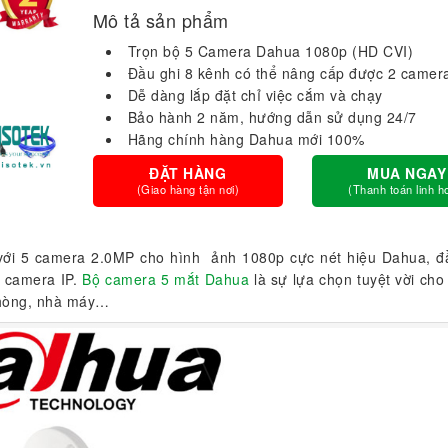
Mô tả sản phẩm
Trọn bộ 5 Camera Dahua 1080p (HD CVI)
Đầu ghi 8 kênh có thể nâng cấp được 2 camer
Dễ dàng lắp đặt chỉ việc cắm và chạy
Bảo hành 2 năm, hướng dẫn sử dụng 24/7
Hãng chính hàng Dahua mới 100%
ĐẶT HÀNG
MUA NGAY
(Giao hàng tận nơi)
(Thanh toán linh h
ới 5 camera 2.0MP cho hình ảnh 1080p cực nét hiệu Dahua, đ
 camera IP.
Bộ camera 5 mắt Dahua
là sự lựa chọn tuyệt vời cho 
 phòng, nhà máy…