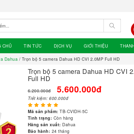
G CHỦ
TIN TỨC
DỊCH VỤ
GIỚI THIỆU
THAN
ra Dahua
/ Trọn bộ 5 camera Dahua HD CVI 2.0MP Full HD
Trọn bộ 5 camera Dahua HD CVI 
Full HD
5.600.000đ
6.200.000đ
Tiết kiệm:
600.000đ
Mã sản phẩm:
TB-CVIDH-5C
Tình trạng:
Còn hàng
Hãng sản xuất:
Dahua
Bảo hành:
24 tháng