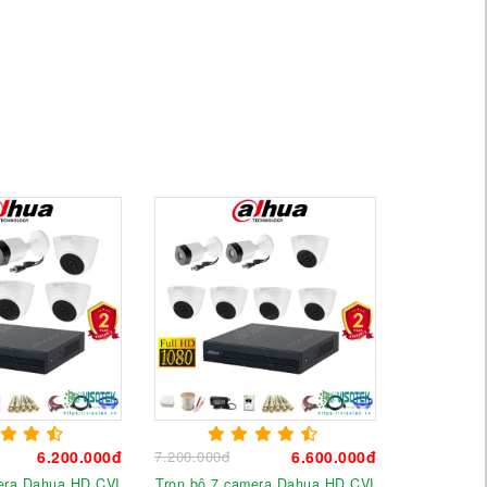
6.200.000đ
7.200.000đ
6.600.000đ
era Dahua HD CVI
Trọn bộ 7 camera Dahua HD CVI