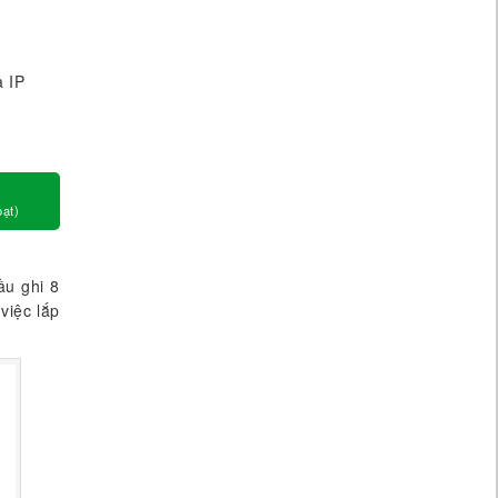
a IP
oạt)
ầu ghi 8
việc lắp