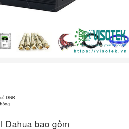
u số DNR
phòng
VI Dahua bao gồm