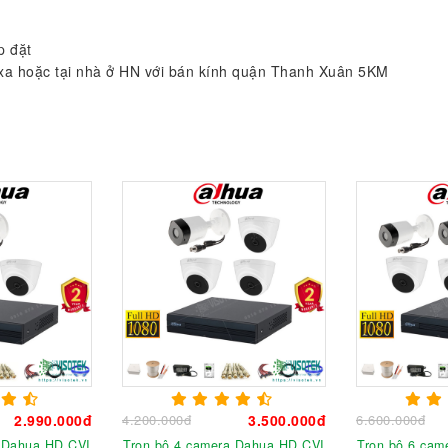
p đặt
 xa hoặc tại nhà ở HN với bán kính quận Thanh Xuân 5KM
2.990.000đ
4.200.000đ
3.500.000đ
6.600.000đ
a Dahua HD CVI
Trọn bộ 4 camera Dahua HD CVI
Trọn bộ 6 cam