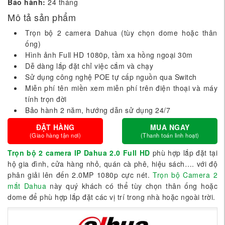
Bảo hành:
24 tháng
Mô tả sản phẩm
Trọn bộ 2 camera Dahua (tùy chọn dome hoặc thân
ống)
Hình ảnh Full HD 1080p, tầm xa hồng ngoại 30m
Dễ dàng lắp đặt chỉ việc cắm và chạy
Sử dụng công nghệ POE tự cấp nguồn qua Switch
Miễn phí tên miền xem miễn phí trên điện thoại và máy
tính trọn đời
Bảo hành 2 năm, hướng dẫn sử dụng 24/7
ĐẶT HÀNG
MUA NGAY
(Giao hàng tận nơi)
(Thanh toán linh hoạt)
Trọn bộ 2 camera IP Dahua 2.0 Full HD
phù hợp lắp đặt tại
hộ gia đình, cửa hàng nhỏ, quán cà phê, hiệu sách…. với độ
phân giải lên đến 2.0MP 1080p cực nét.
Trọn bộ Camera 2
mắt Dahua
này quý khách có thể tùy chọn thân ống hoặc
dome để phù hợp lắp đặt các vị trí trong nhà hoặc ngoài trời.